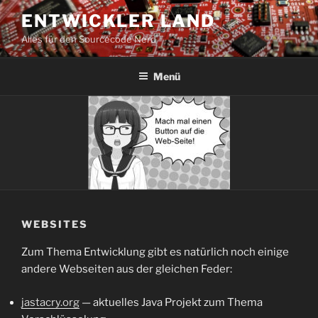
Zum
ENTWICKLER LAND
Inhalt
Alles für den Sourcecode Nerd
springen
Menü
WEBSITES
Zum Thema Entwicklung gibt es natürlich noch einige
andere Webseiten aus der gleichen Feder:
jastacry.org
— aktuelles Java Projekt zum Thema