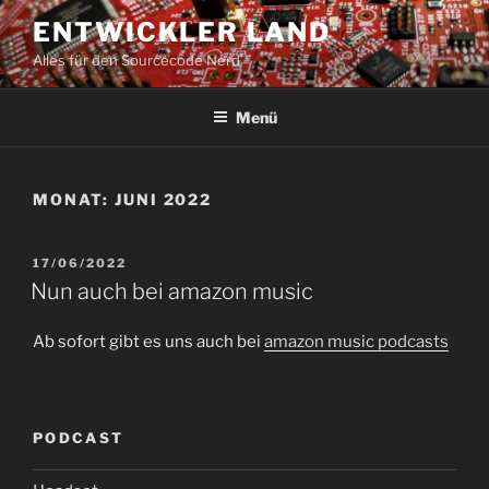
Zum
ENTWICKLER LAND
Inhalt
Alles für den Sourcecode Nerd
springen
Menü
MONAT:
JUNI 2022
VERÖFFENTLICHT
17/06/2022
AM
Nun auch bei amazon music
Ab sofort gibt es uns auch bei
amazon music podcasts
PODCAST