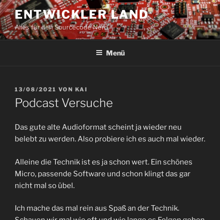
Zum
ENTWICKLER LAND
Inhalt
Alles für den Sourcecode Nerd
springen
Menü
VERÖFFENTLICHT
13/08/2021
VON
KAI
AM
Podcast Versuche
Das gute alte Audioformat scheint ja wieder neu
belebt zu werden. Also probiere ich es auch mal wieder.
Alleine die Technik ist es ja schon wert. Ein schönes
Micro, passende Software und schon klingt das gar
nicht mal so übel.
Ich mache das mal rein aus Spaß an der Technik.