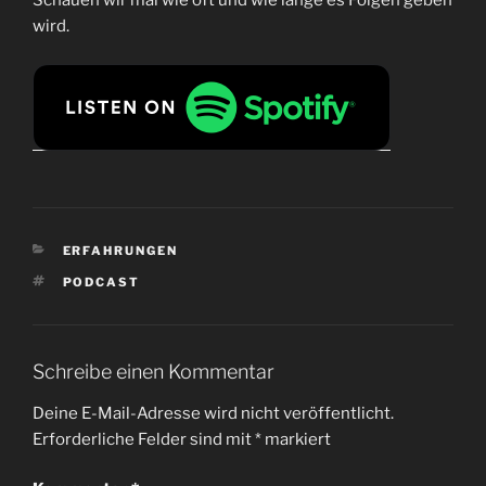
Schauen wir mal wie oft und wie lange es Folgen geben
wird.
KATEGORIEN
ERFAHRUNGEN
SCHLAGWÖRTER
PODCAST
Schreibe einen Kommentar
Deine E-Mail-Adresse wird nicht veröffentlicht.
Erforderliche Felder sind mit
*
markiert