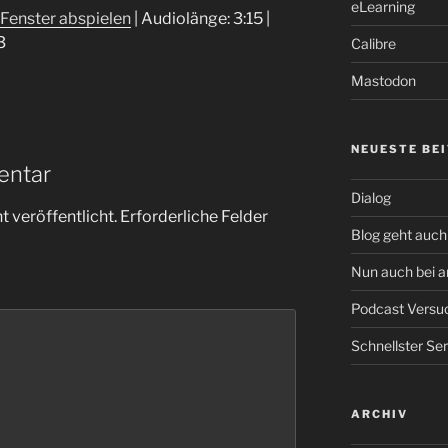
benutzen,
eLearning
Fenster abspielen
|
Audiolänge: 3:15
|
um
3
Calibre
die
Lautstärke
Mastodon
zu
regeln.
NEUESTE BE
entar
Dialog
 veröffentlicht.
Erforderliche Felder
Blog geht auch 
Nun auch bei 
Podcast Versu
Schnellster Se
ARCHIV