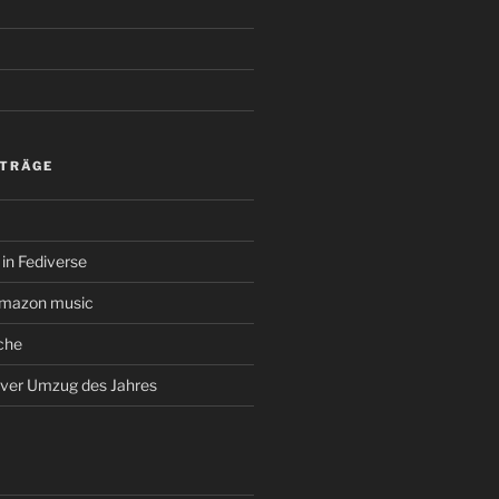
ITRÄGE
in Fediverse
amazon music
che
rver Umzug des Jahres