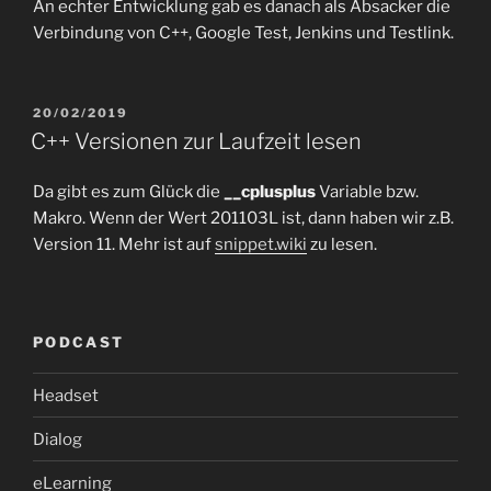
An echter Entwicklung gab es danach als Absacker die
Verbindung von C++, Google Test, Jenkins und Testlink.
VERÖFFENTLICHT
20/02/2019
AM
C++ Versionen zur Laufzeit lesen
Da gibt es zum Glück die
__cplusplus
Variable bzw.
Makro. Wenn der Wert 201103L ist, dann haben wir z.B.
Version 11. Mehr ist auf
snippet.wiki
zu lesen.
PODCAST
Headset
Dialog
eLearning