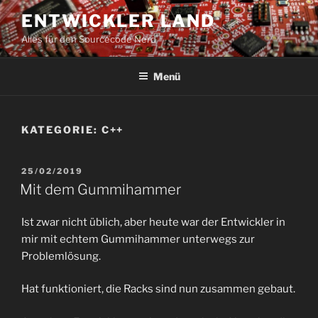
Zum
ENTWICKLER LAND
Inhalt
Alles für den Sourcecode Nerd
springen
Menü
KATEGORIE:
C++
VERÖFFENTLICHT
25/02/2019
AM
Mit dem Gummihammer
Ist zwar nicht üblich, aber heute war der Entwickler in
mir mit echtem Gummihammer unterwegs zur
Problemlösung.
Hat funktioniert, die Racks sind nun zusammen gebaut.