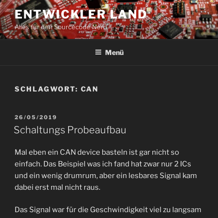
Zum
ENTWICKLER LAND
Inhalt
Alles für den Sourcecode Nerd
springen
Menü
SCHLAGWORT:
CAN
VERÖFFENTLICHT
26/05/2019
AM
Schaltungs Probeaufbau
Mal eben ein CAN device basteln ist gar nicht so
einfach. Das Beispiel was ich fand hat zwar nur 2 ICs
und ein wenig drumrum, aber ein lesbares Signal kam
dabei erst mal nicht raus.
Das Signal war für die Geschwindigkeit viel zu langsam