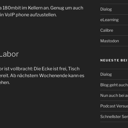
a 180mbit im Kellern an. Genug um auch
Dialog
in VoIP phone aufzustellen.
eLearning
Calibre
Mastodon
 Labor
NEUESTE BE
ist vollbracht: Die Ecke ist frei, Tisch
Dialog
bereit. Ab nächstem Wochenende kann es
ehen.
Blog geht auch 
Nun auch bei 
Podcast Versu
Schnellster Se