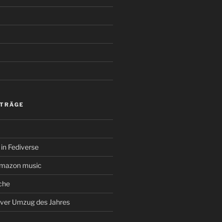
ITRÄGE
in Fediverse
amazon music
che
rver Umzug des Jahres