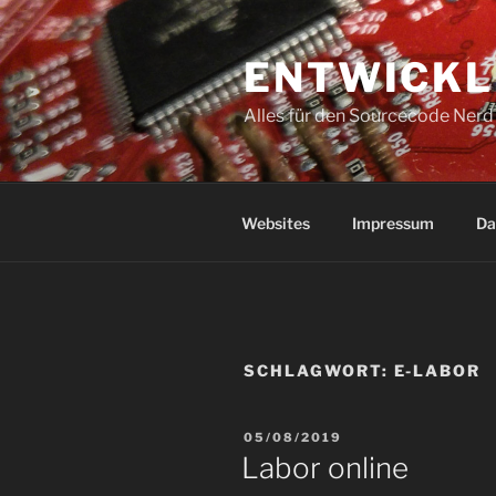
Zum
Inhalt
ENTWICKL
springen
Alles für den Sourcecode Nerd
Websites
Impressum
Da
SCHLAGWORT:
E-LABOR
VERÖFFENTLICHT
05/08/2019
AM
Labor online