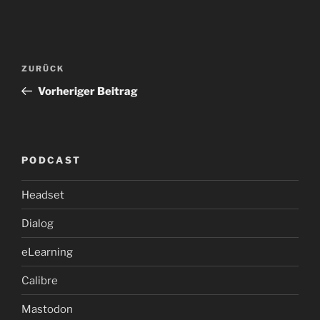
Beitragsnavigation
Vorheriger
ZURÜCK
Beitrag
Vorheriger Beitrag
PODCAST
Headset
Dialog
eLearning
Calibre
Mastodon