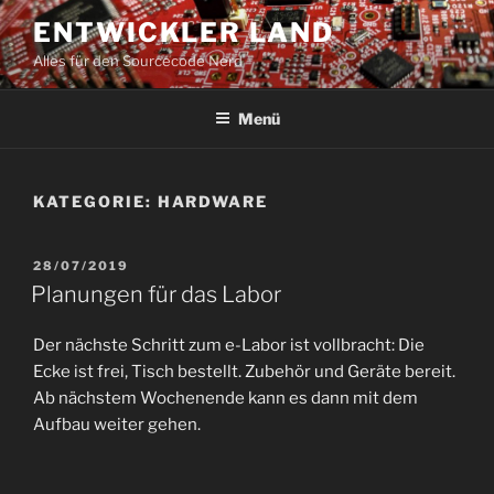
Zum
ENTWICKLER LAND
Inhalt
Alles für den Sourcecode Nerd
springen
Menü
KATEGORIE:
HARDWARE
VERÖFFENTLICHT
28/07/2019
AM
Planungen für das Labor
Der nächste Schritt zum e-Labor ist vollbracht: Die
Ecke ist frei, Tisch bestellt. Zubehör und Geräte bereit.
Ab nächstem Wochenende kann es dann mit dem
Aufbau weiter gehen.