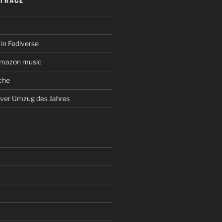
ITRÄGE
in Fediverse
amazon music
che
rver Umzug des Jahres