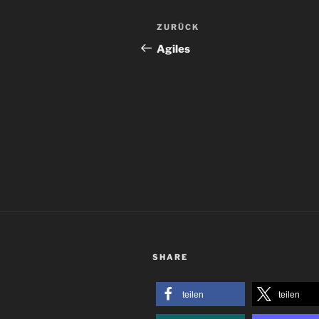
Beitragsnavigation
Vorheriger
ZURÜCK
Beitrag
Agiles
SHARE
teilen
teilen