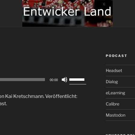
PODCAST
Headset
Pfeiltasten
00:00
Dialog
Hoch/Runter
benutzen,
eLearning
on Kai Kretschmann. Veröffentlicht:
um
ast.
Calibre
die
Lautstärke
Mastodon
zu
regeln.