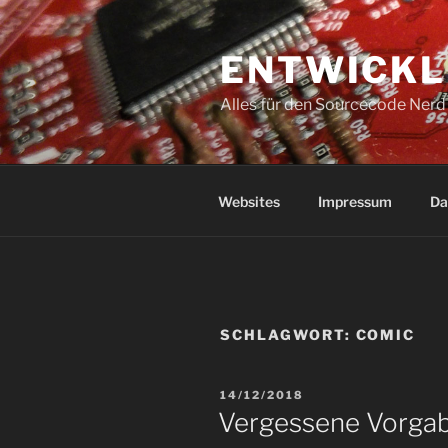
Zum
Inhalt
ENTWICKL
springen
Alles für den Sourcecode Nerd
Websites
Impressum
Da
SCHLAGWORT:
COMIC
VERÖFFENTLICHT
14/12/2018
AM
Vergessene Vorga