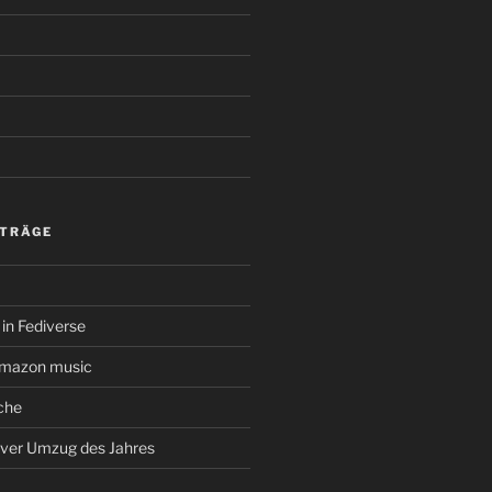
ITRÄGE
in Fediverse
amazon music
che
rver Umzug des Jahres