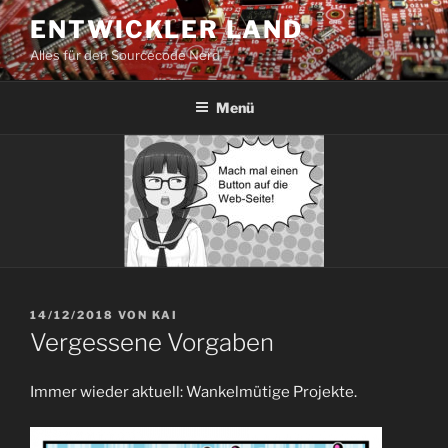
Zum
ENTWICKLER LAND
Inhalt
Alles für den Sourcecode Nerd
springen
Menü
VERÖFFENTLICHT
14/12/2018
VON
KAI
AM
Vergessene Vorgaben
Immer wieder aktuell: Wankelmütige Projekte.