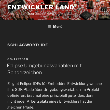
Zum
ENTWICKLER LAND
Inhalt
Alles für den Sourcecode Nerd
springen
Menü
SCHLAGWORT:
IDE
VERÖFFENTLICHT
09/12/2018
AM
Eclipse Umgebungsvariablen mit
Sonderzeichen
Es gibt Eclipse IDEs für Embedded Entwicklung welche
ihre SDK Pfade über Umgebungsvariablen im Projekt
definieren. Erst mal eine prinzipiell gute Idee, denn
nicht jeder Arbeitsplatz eines Entwicklers hat die
gleichen Pfade.