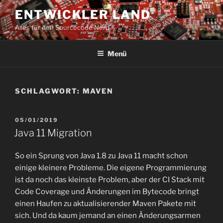
Zum
ENTWICKLER LAND
Inhalt
Alles für den Sourcecode Nerd
springen
Menü
SCHLAGWORT:
MAVEN
VERÖFFENTLICHT
05/01/2019
AM
Java 11 Migration
So ein Sprung von Java 1.8 zu Java 11 macht schon
einige kleinere Probleme. Die eigene Programmierung
ist da noch das kleinste Problem, aber der CI Stack mit
Code Coverage und Änderungen im Bytecode bringt
einen Haufen zu aktualisierender Maven Pakete mit
sich. Und da kaum jemand an einen Änderungsarmen