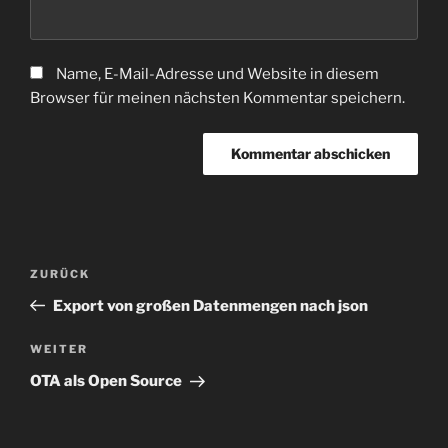
Name, E-Mail-Adresse und Website in diesem
Browser für meinen nächsten Kommentar speichern.
Beitragsnavigation
Vorheriger
ZURÜCK
Beitrag
Export von großen Datenmengen nach json
Nächster
WEITER
Beitrag
OTA als Open Source