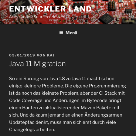
Zum
ENTWICKLER LAND
Inhalt
Alles für den Sourcecode Nerd
springen
Menü
VERÖFFENTLICHT
05/01/2019
VON
KAI
AM
Java 11 Migration
So ein Sprung von Java 1.8 zu Java 11 macht schon
einige kleinere Probleme. Die eigene Programmierung
ist da noch das kleinste Problem, aber der CI Stack mit
Code Coverage und Änderungen im Bytecode bringt
einen Haufen zu aktualisierender Maven Pakete mit
sich. Und da kaum jemand an einen Änderungsarmen
Updatepfad denkt, muss man sich erst durch viele
Changelogs arbeiten.