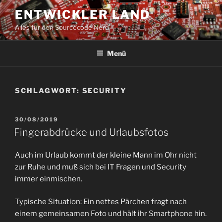
Zum
ENTWICKLER LAND
Inhalt
Alles für den Sourcecode Nerd
springen
Menü
SCHLAGWORT:
SECURITY
VERÖFFENTLICHT
30/08/2019
AM
Fingerabdrücke und Urlaubsfotos
Auch im Urlaub kommt der kleine Mann im Ohr nicht
zur Ruhe und muß sich bei IT Fragen und Security
immer einmischen.
Typische Situation: Ein nettes Pärchen fragt nach
einem gemeinsamen Foto und hält ihr Smartphone hin.