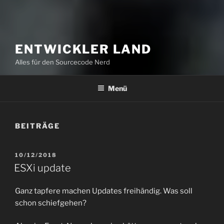
ENTWICKLER LAND
Alles für den Sourcecode Nerd
Menü
BEITRÄGE
VERÖFFENTLICHT
10/12/2018
AM
ESXi update
Ganz tapfere machen Updates freihändig. Was soll
schon schiefgehen?