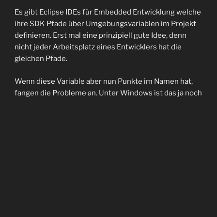
Es gibt Eclipse IDEs für Embedded Entwicklung welche
ihre SDK Pfade über Umgebungsvariablen im Projekt
definieren. Erst mal eine prinzipiell gute Idee, denn
nicht jeder Arbeitsplatz eines Entwicklers hat die
gleichen Pfade.
Wenn diese Variable aber nun Punkte im Namen hat,
fangen die Probleme an. Unter Windows ist das ja noch
OK, aber das gleiche unter Linux ist nicht erlaubt. In
einer bash Shell klappt das zum Beispiel nicht mehr.
Also die Empfehlung an die Hersteller: Wenn man
schon die eigene IDE auch unter Linux anbietet, dann
bitte mit vollständig portablen Eigenschaften.
VERÖFFENTLICHT
09/12/2018
AM
Unvollständige Include Abhängigkeiten